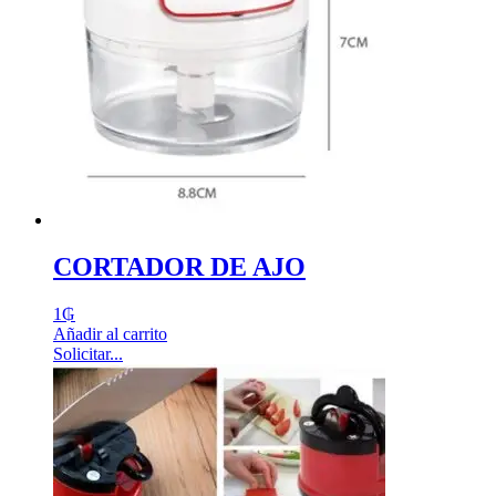
CORTADOR DE AJO
1
₲
Añadir al carrito
Solicitar...