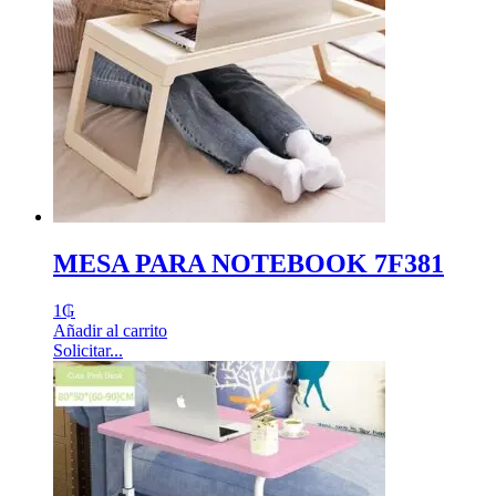
MESA PARA NOTEBOOK 7F381
1
₲
Añadir al carrito
Solicitar...