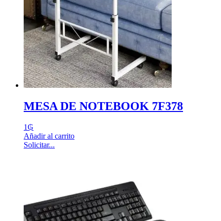
MESA DE NOTEBOOK 7F378
1
₲
Añadir al carrito
Solicitar...