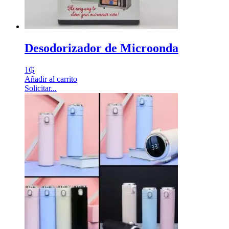
Desodorizador de Microonda
1
₲
Añadir al carrito
Solicitar...