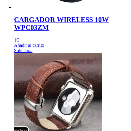
CARGADOR WIRELESS 10W
WPC03ZM
1
₲
Añadir al carrito
Solicitar...