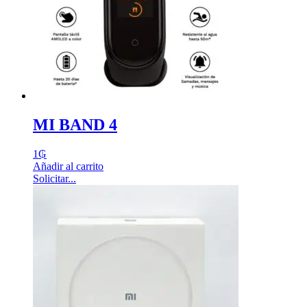
MI BAND 4
1
₲
Añadir al carrito
Solicitar...