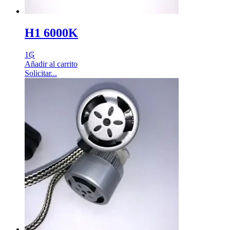
H1 6000K
1
₲
Añadir al carrito
Solicitar...